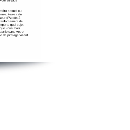
Pour de plus
ctère sexuel ou
nale. Faire cela
seur d’Accès à
 renforcement de
importe quel sujet
s que vous avez
partie sans votre
e de piratage visant