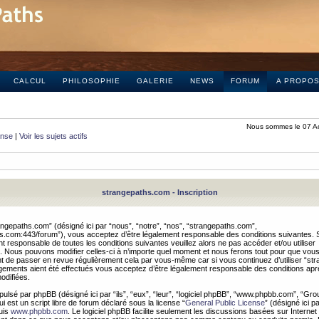
CALCUL
PHILOSOPHIE
GALERIE
NEWS
FORUM
A PROPO
Nous sommes le 07 A
onse
|
Voir les sujets actifs
strangepaths.com - Inscription
ngepaths.com” (désigné ici par “nous”, “notre”, “nos”, “strangepaths.com”,
hs.com:443/forum”), vous acceptez d’être légalement responsable des conditions suivantes. 
t responsable de toutes les conditions suivantes veuillez alors ne pas accéder et/ou utiliser
 Nous pouvons modifier celles-ci à n’importe quel moment et nous ferons tout pour que vou
dent de passer en revue régulièrement cela par vous-même car si vous continuez d’utiliser “s
ements aient été effectués vous acceptez d’être légalement responsable des conditions après
odifiées.
pulsé par phpBB (désigné ici par “ils”, “eux”, “leur”, “logiciel phpBB”, “www.phpbb.com”, “Gr
 est un script libre de forum déclaré sous la license “
General Public License
” (désigné ici p
uis
www.phpbb.com
. Le logiciel phpBB facilite seulement les discussions basées sur Internet