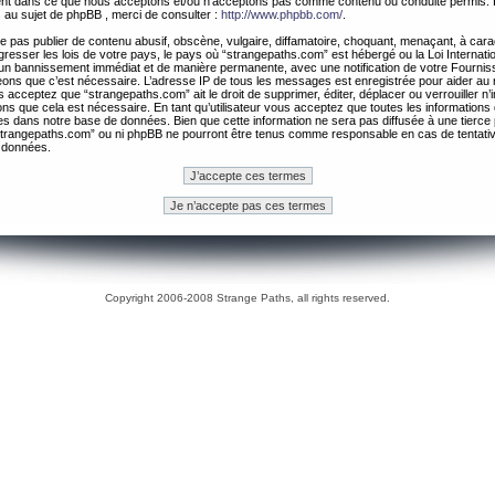
ement dans ce que nous acceptons et/ou n’acceptons pas comme contenu ou conduite permis. 
 au sujet de phpBB , merci de consulter :
http://www.phpbb.com/
.
 pas publier de contenu abusif, obscène, vulgaire, diffamatoire, choquant, menaçant, à cara
gresser les lois de votre pays, le pays où “strangepaths.com” est hébergé ou la Loi Internatio
un bannissement immédiat et de manière permanente, avec une notification de votre Fournis
geons que c’est nécessaire. L’adresse IP de tous les messages est enregistrée pour aider au
 acceptez que “strangepaths.com” ait le droit de supprimer, éditer, déplacer ou verrouiller n’
ns que cela est nécessaire. En tant qu’utilisateur vous acceptez que toutes les information
es dans notre base de données. Bien que cette information ne sera pas diffusée à une tierce 
trangepaths.com” ou ni phpBB ne pourront être tenus comme responsable en cas de tentativ
 données.
Copyright 2006-2008 Strange Paths, all rights reserved.