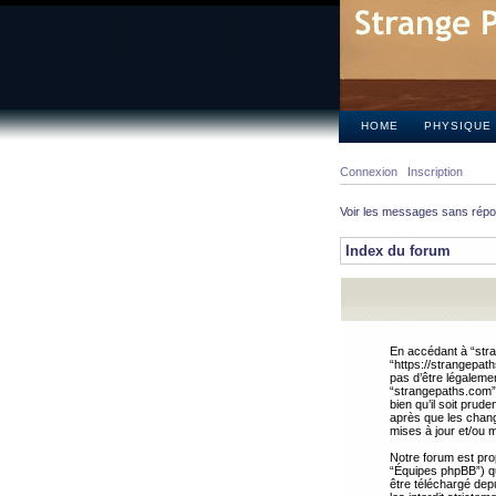
HOME
PHYSIQUE
Connexion
Inscription
Voir les messages sans rép
Index du forum
En accédant à “stra
“https://strangepat
pas d’être légalemen
“strangepaths.com”.
bien qu’il soit pru
après que les chang
mises à jour et/ou m
Notre forum est pro
“Équipes phpBB”) qui
être téléchargé dep