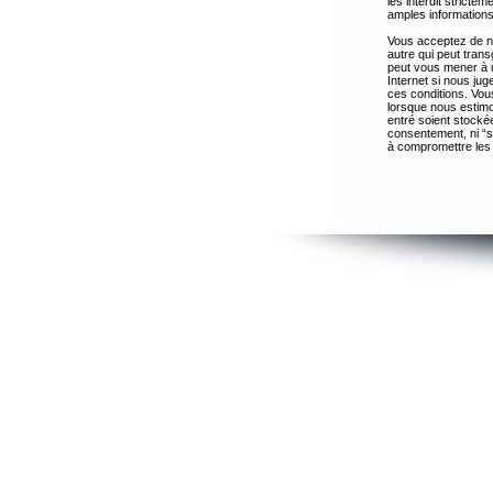
les interdit strict
amples informations
Vous acceptez de ne
autre qui peut trans
peut vous mener à 
Internet si nous ju
ces conditions. Vous
lorsque nous estimo
entré soient stocké
consentement, ni “s
à compromettre les