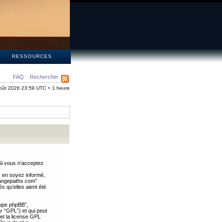
S
RESSOURCES
FAQ
Rechercher
oût 2026 23:59 UTC + 1 heure
Si vous n’acceptez
s en soyez informé,
trangepaths.com”
 qu’elles aient été
oupe phpBB”,
ar “GPL”) et qui peut
 et la license GPL