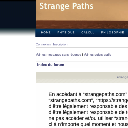
HOME
PHYSIQUE
CALCUL
PHILOSOPHIE
Connexion
Inscription
Voir les messages sans réponse
|
Voir les sujets actifs
Index du forum
strange
En accédant à “strangepaths.com” (d
“strangepaths.com”, “https://stra
d’être légalement responsable des 
d’être légalement responsable de to
ne pas accéder et/ou utiliser “str
ci à n’importe quel moment et nous