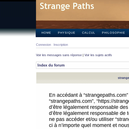
HOME
PHYSIQUE
CALCUL
PHILOSOPHIE
Connexion
Inscription
Voir les messages sans réponse
|
Voir les sujets actifs
Index du forum
strange
En accédant à “strangepaths.com” (d
“strangepaths.com”, “https://stra
d’être légalement responsable des 
d’être légalement responsable de to
ne pas accéder et/ou utiliser “str
ci à n’importe quel moment et nous