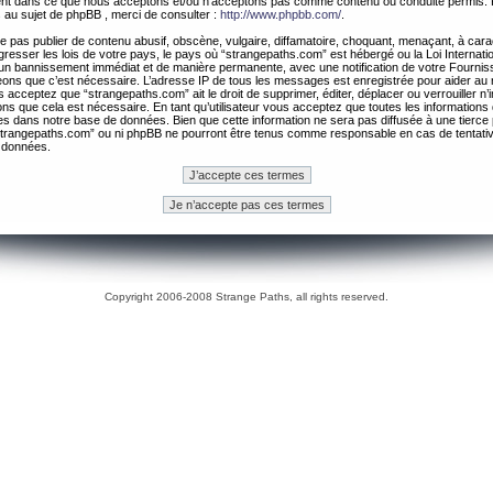
ement dans ce que nous acceptons et/ou n’acceptons pas comme contenu ou conduite permis. 
 au sujet de phpBB , merci de consulter :
http://www.phpbb.com/
.
 pas publier de contenu abusif, obscène, vulgaire, diffamatoire, choquant, menaçant, à cara
gresser les lois de votre pays, le pays où “strangepaths.com” est hébergé ou la Loi Internatio
un bannissement immédiat et de manière permanente, avec une notification de votre Fournis
geons que c’est nécessaire. L’adresse IP de tous les messages est enregistrée pour aider au
 acceptez que “strangepaths.com” ait le droit de supprimer, éditer, déplacer ou verrouiller n’
ns que cela est nécessaire. En tant qu’utilisateur vous acceptez que toutes les information
es dans notre base de données. Bien que cette information ne sera pas diffusée à une tierce 
trangepaths.com” ou ni phpBB ne pourront être tenus comme responsable en cas de tentativ
 données.
Copyright 2006-2008 Strange Paths, all rights reserved.