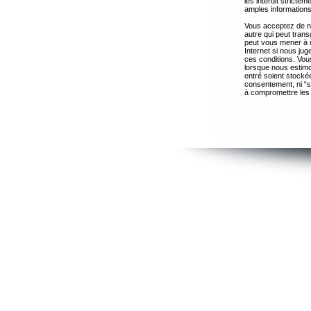
les interdit strict
amples informations
Vous acceptez de ne
autre qui peut trans
peut vous mener à 
Internet si nous ju
ces conditions. Vous
lorsque nous estimo
entré soient stocké
consentement, ni “s
à compromettre les