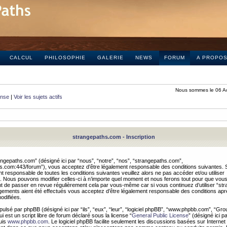
CALCUL
PHILOSOPHIE
GALERIE
NEWS
FORUM
A PROPO
Nous sommes le 06 A
onse
|
Voir les sujets actifs
strangepaths.com - Inscription
ngepaths.com” (désigné ici par “nous”, “notre”, “nos”, “strangepaths.com”,
hs.com:443/forum”), vous acceptez d’être légalement responsable des conditions suivantes. 
t responsable de toutes les conditions suivantes veuillez alors ne pas accéder et/ou utiliser
 Nous pouvons modifier celles-ci à n’importe quel moment et nous ferons tout pour que vou
dent de passer en revue régulièrement cela par vous-même car si vous continuez d’utiliser “s
ements aient été effectués vous acceptez d’être légalement responsable des conditions après
odifiées.
pulsé par phpBB (désigné ici par “ils”, “eux”, “leur”, “logiciel phpBB”, “www.phpbb.com”, “Gr
 est un script libre de forum déclaré sous la license “
General Public License
” (désigné ici p
uis
www.phpbb.com
. Le logiciel phpBB facilite seulement les discussions basées sur Internet