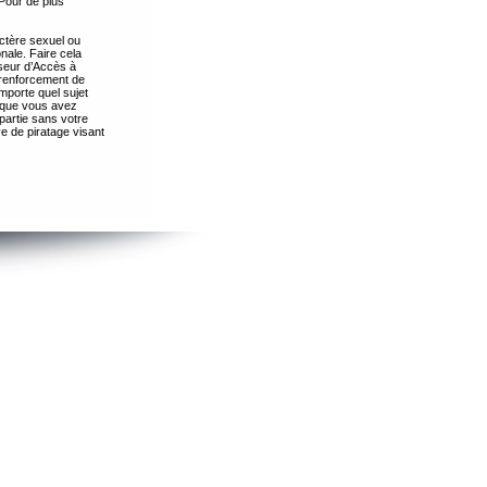
Pour de plus
ctère sexuel ou
nale. Faire cela
seur d’Accès à
 renforcement de
importe quel sujet
s que vous avez
partie sans votre
e de piratage visant