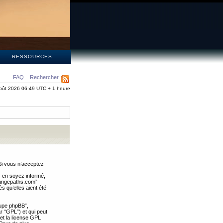
S
RESSOURCES
FAQ
Rechercher
oût 2026 06:49 UTC + 1 heure
Si vous n’acceptez
s en soyez informé,
trangepaths.com”
 qu’elles aient été
oupe phpBB”,
ar “GPL”) et qui peut
 et la license GPL