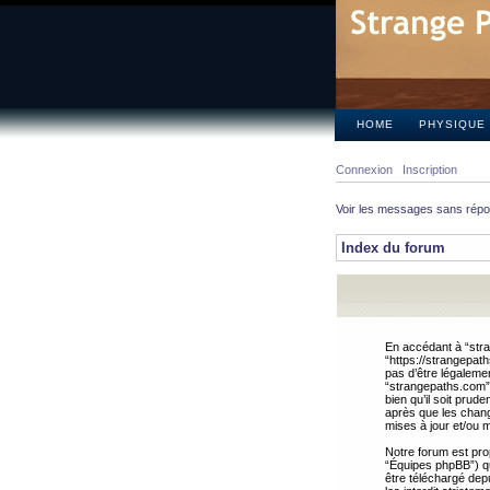
HOME
PHYSIQUE
Connexion
Inscription
Voir les messages sans rép
Index du forum
En accédant à “stra
“https://strangepat
pas d’être légalemen
“strangepaths.com”.
bien qu’il soit pru
après que les chang
mises à jour et/ou m
Notre forum est pro
“Équipes phpBB”) qui
être téléchargé dep