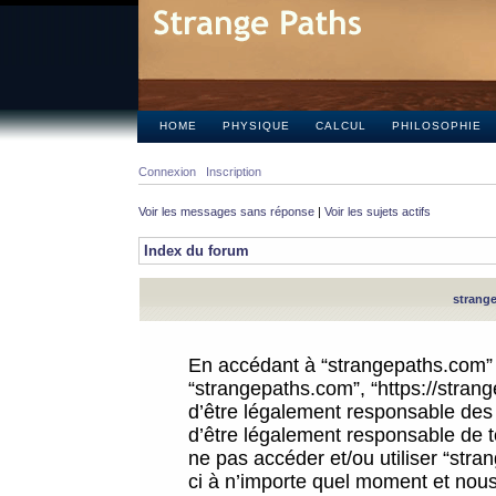
HOME
PHYSIQUE
CALCUL
PHILOSOPHIE
Connexion
Inscription
Voir les messages sans réponse
|
Voir les sujets actifs
Index du forum
strange
En accédant à “strangepaths.com” (d
“strangepaths.com”, “https://stra
d’être légalement responsable des 
d’être légalement responsable de to
ne pas accéder et/ou utiliser “str
ci à n’importe quel moment et nous