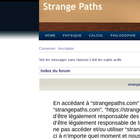
HOME
PHYSIQUE
CALCUL
PHILOSOPHIE
Connexion
Inscription
Voir les messages sans réponse
|
Voir les sujets actifs
Index du forum
strange
En accédant à “strangepaths.com” (d
“strangepaths.com”, “https://stra
d’être légalement responsable des 
d’être légalement responsable de to
ne pas accéder et/ou utiliser “str
ci à n’importe quel moment et nous