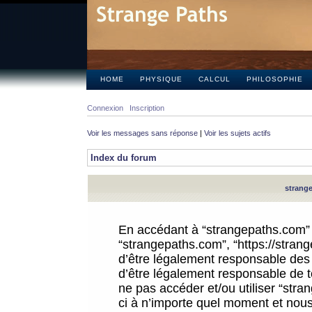
HOME
PHYSIQUE
CALCUL
PHILOSOPHIE
Connexion
Inscription
Voir les messages sans réponse
|
Voir les sujets actifs
Index du forum
strange
En accédant à “strangepaths.com” (d
“strangepaths.com”, “https://stra
d’être légalement responsable des 
d’être légalement responsable de to
ne pas accéder et/ou utiliser “str
ci à n’importe quel moment et nous