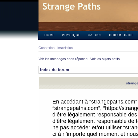
HOME
PHYSIQUE
CALCUL
PHILOSOPHIE
Connexion
Inscription
Voir les messages sans réponse
|
Voir les sujets actifs
Index du forum
strange
En accédant à “strangepaths.com” (d
“strangepaths.com”, “https://stra
d’être légalement responsable des 
d’être légalement responsable de to
ne pas accéder et/ou utiliser “str
ci à n’importe quel moment et nous