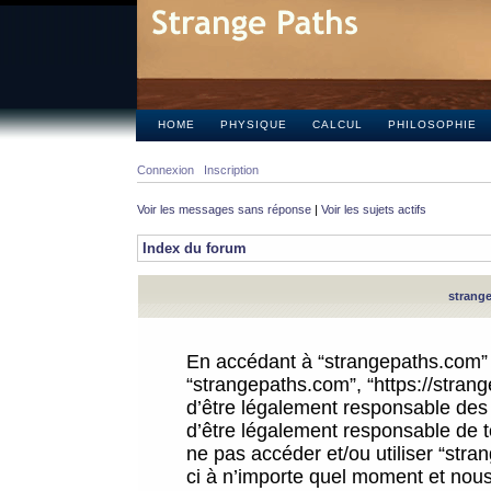
HOME
PHYSIQUE
CALCUL
PHILOSOPHIE
Connexion
Inscription
Voir les messages sans réponse
|
Voir les sujets actifs
Index du forum
strange
En accédant à “strangepaths.com” (d
“strangepaths.com”, “https://stra
d’être légalement responsable des 
d’être légalement responsable de to
ne pas accéder et/ou utiliser “str
ci à n’importe quel moment et nous