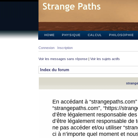
HOME
PHYSIQUE
CALCUL
PHILOSOPHIE
Connexion
Inscription
Voir les messages sans réponse
|
Voir les sujets actifs
Index du forum
strange
En accédant à “strangepaths.com” (d
“strangepaths.com”, “https://stra
d’être légalement responsable des 
d’être légalement responsable de to
ne pas accéder et/ou utiliser “str
ci à n’importe quel moment et nous