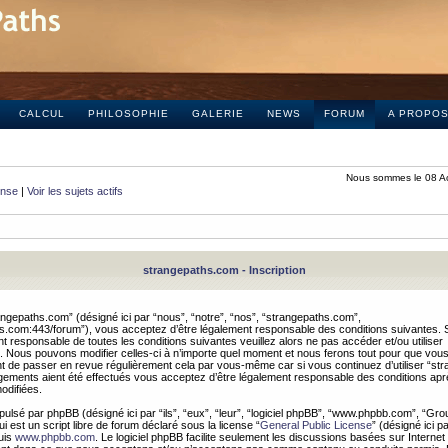
CALCUL
PHILOSOPHIE
GALERIE
NEWS
FORUM
A PROPO
Nous sommes le 08 A
onse
|
Voir les sujets actifs
strangepaths.com - Inscription
ngepaths.com” (désigné ici par “nous”, “notre”, “nos”, “strangepaths.com”,
hs.com:443/forum”), vous acceptez d’être légalement responsable des conditions suivantes. 
t responsable de toutes les conditions suivantes veuillez alors ne pas accéder et/ou utiliser
 Nous pouvons modifier celles-ci à n’importe quel moment et nous ferons tout pour que vou
dent de passer en revue régulièrement cela par vous-même car si vous continuez d’utiliser “s
ements aient été effectués vous acceptez d’être légalement responsable des conditions après
odifiées.
pulsé par phpBB (désigné ici par “ils”, “eux”, “leur”, “logiciel phpBB”, “www.phpbb.com”, “Gr
 est un script libre de forum déclaré sous la license “
General Public License
” (désigné ici p
uis
www.phpbb.com
. Le logiciel phpBB facilite seulement les discussions basées sur Internet