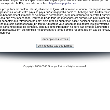
ement dans ce que nous acceptons et/ou n’acceptons pas comme contenu ou conduite permis. 
 au sujet de phpBB , merci de consulter :
http://www.phpbb.com/
.
 pas publier de contenu abusif, obscène, vulgaire, diffamatoire, choquant, menaçant, à cara
gresser les lois de votre pays, le pays où “strangepaths.com” est hébergé ou la Loi Internatio
un bannissement immédiat et de manière permanente, avec une notification de votre Fournis
geons que c’est nécessaire. L’adresse IP de tous les messages est enregistrée pour aider au
 acceptez que “strangepaths.com” ait le droit de supprimer, éditer, déplacer ou verrouiller n’
ns que cela est nécessaire. En tant qu’utilisateur vous acceptez que toutes les information
es dans notre base de données. Bien que cette information ne sera pas diffusée à une tierce 
trangepaths.com” ou ni phpBB ne pourront être tenus comme responsable en cas de tentativ
 données.
Copyright 2006-2008 Strange Paths, all rights reserved.