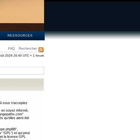
S
RESSOURCES
FAQ
Rechercher
oût 2026 20:40 UTC + 1 heure
Si vous n’acceptez
s en soyez informé,
trangepaths.com”
 qu’elles aient été
oupe phpBB”,
ar “GPL”) et qui peut
 et la license GPL