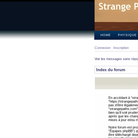
HOME
PHYSIQUE
Connexion
Inscription
Voir les messages sans rép
Index du forum
En accédant à “stra
“https://strangepat
pas d’être légalemen
“strangepaths.com”.
bien qu’il soit pru
après que les chang
mises à jour et/ou m
Notre forum est pro
“Équipes phpBB”) qui
être téléchargé dep