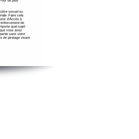
Pour de plus
ctère sexuel ou
nale. Faire cela
seur d’Accès à
 renforcement de
importe quel sujet
s que vous avez
partie sans votre
e de piratage visant