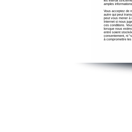
les interdit strict
amples informations
Vous acceptez de ne
autre qui peut trans
peut vous mener à 
Internet si nous ju
ces conditions. Vous
lorsque nous estimo
entré soient stocké
consentement, ni “s
à compromettre les