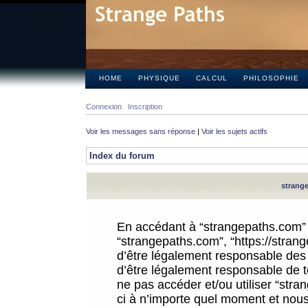
HOME
PHYSIQUE
CALCUL
PHILOSOPHIE
Connexion
Inscription
Voir les messages sans réponse
|
Voir les sujets actifs
Index du forum
strange
En accédant à “strangepaths.com” (d
“strangepaths.com”, “https://stra
d’être légalement responsable des 
d’être légalement responsable de to
ne pas accéder et/ou utiliser “str
ci à n’importe quel moment et nous