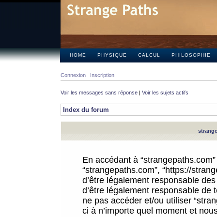
HOME
PHYSIQUE
CALCUL
PHILOSOPHIE
Connexion
Inscription
Voir les messages sans réponse
|
Voir les sujets actifs
Index du forum
strange
En accédant à “strangepaths.com” (d
“strangepaths.com”, “https://stra
d’être légalement responsable des 
d’être légalement responsable de to
ne pas accéder et/ou utiliser “str
ci à n’importe quel moment et nous