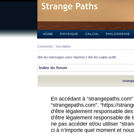
HOME
PHYSIQUE
CALCUL
PHILOSOPHIE
Connexion
Inscription
Voir les messages sans réponse
|
Voir les sujets actifs
Index du forum
strange
En accédant à “strangepaths.com” (d
“strangepaths.com”, “https://stra
d’être légalement responsable des 
d’être légalement responsable de to
ne pas accéder et/ou utiliser “str
ci à n’importe quel moment et nous