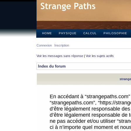
HOME
PHYSIQUE
CALCUL
PHILOSOPHIE
Connexion
Inscription
Voir les messages sans réponse
|
Voir les sujets actifs
Index du forum
strange
En accédant à “strangepaths.com” (d
“strangepaths.com”, “https://stra
d’être légalement responsable des 
d’être légalement responsable de to
ne pas accéder et/ou utiliser “str
ci à n’importe quel moment et nous