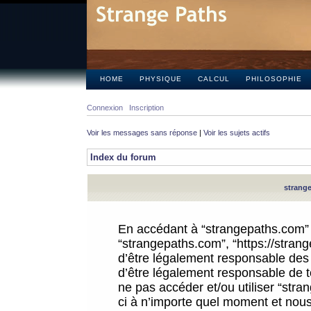
HOME
PHYSIQUE
CALCUL
PHILOSOPHIE
Connexion
Inscription
Voir les messages sans réponse
|
Voir les sujets actifs
Index du forum
strange
En accédant à “strangepaths.com” (d
“strangepaths.com”, “https://stra
d’être légalement responsable des 
d’être légalement responsable de to
ne pas accéder et/ou utiliser “str
ci à n’importe quel moment et nous