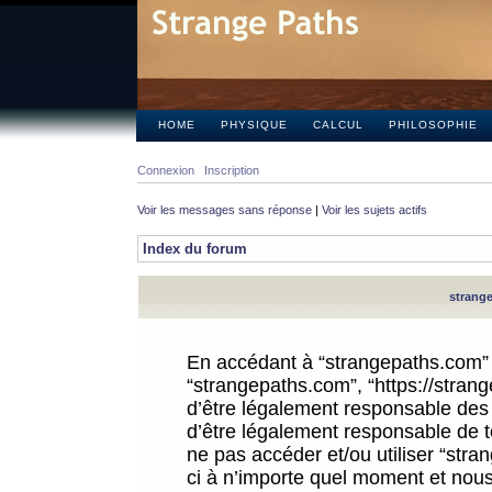
HOME
PHYSIQUE
CALCUL
PHILOSOPHIE
Connexion
Inscription
Voir les messages sans réponse
|
Voir les sujets actifs
Index du forum
strange
En accédant à “strangepaths.com” (d
“strangepaths.com”, “https://stra
d’être légalement responsable des 
d’être légalement responsable de to
ne pas accéder et/ou utiliser “str
ci à n’importe quel moment et nous