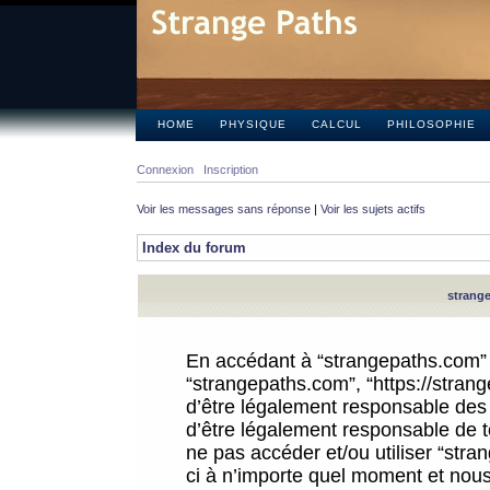
HOME
PHYSIQUE
CALCUL
PHILOSOPHIE
Connexion
Inscription
Voir les messages sans réponse
|
Voir les sujets actifs
Index du forum
strange
En accédant à “strangepaths.com” (d
“strangepaths.com”, “https://stra
d’être légalement responsable des 
d’être légalement responsable de to
ne pas accéder et/ou utiliser “str
ci à n’importe quel moment et nous