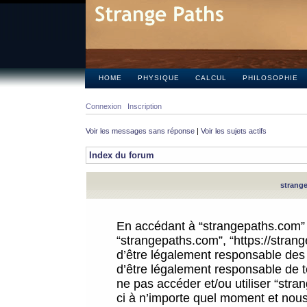
HOME
PHYSIQUE
CALCUL
PHILOSOPHIE
Connexion
Inscription
Voir les messages sans réponse
|
Voir les sujets actifs
Index du forum
strange
En accédant à “strangepaths.com” (d
“strangepaths.com”, “https://stra
d’être légalement responsable des 
d’être légalement responsable de to
ne pas accéder et/ou utiliser “str
ci à n’importe quel moment et nous