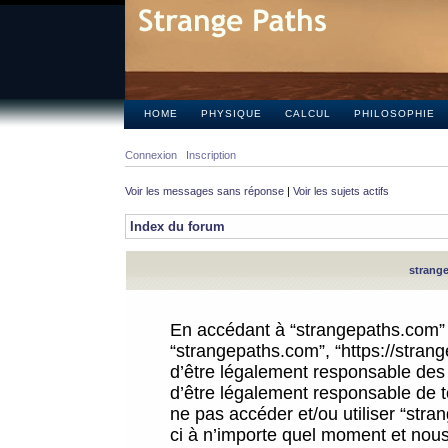
HOME
PHYSIQUE
CALCUL
PHILOSOPHIE
Connexion
Inscription
Voir les messages sans réponse
|
Voir les sujets actifs
Index du forum
strange
En accédant à “strangepaths.com” (d
“strangepaths.com”, “https://stra
d’être légalement responsable des 
d’être légalement responsable de to
ne pas accéder et/ou utiliser “str
ci à n’importe quel moment et nous