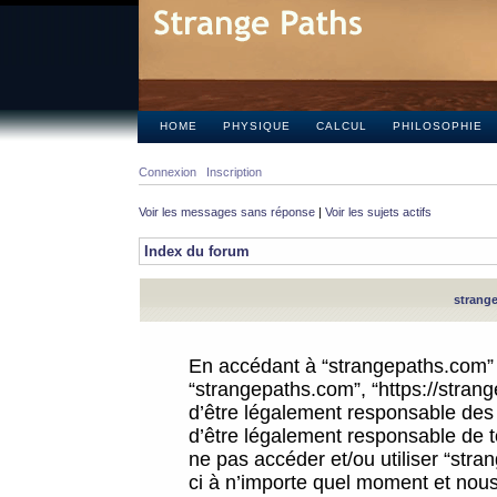
HOME
PHYSIQUE
CALCUL
PHILOSOPHIE
Connexion
Inscription
Voir les messages sans réponse
|
Voir les sujets actifs
Index du forum
strange
En accédant à “strangepaths.com” (d
“strangepaths.com”, “https://stra
d’être légalement responsable des 
d’être légalement responsable de to
ne pas accéder et/ou utiliser “str
ci à n’importe quel moment et nous