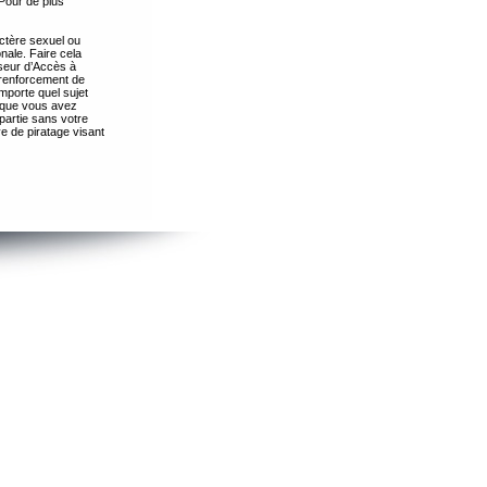
Pour de plus
ctère sexuel ou
nale. Faire cela
seur d’Accès à
 renforcement de
importe quel sujet
s que vous avez
partie sans votre
e de piratage visant