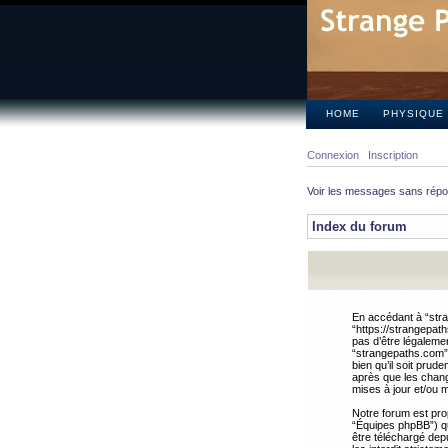
HOME
PHYSIQUE
Connexion
Inscription
Voir les messages sans rép
Index du forum
En accédant à “stra
“https://strangepat
pas d’être légalemen
“strangepaths.com”.
bien qu’il soit pru
après que les chang
mises à jour et/ou m
Notre forum est pro
“Équipes phpBB”) qui
être téléchargé dep