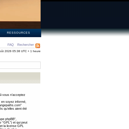
S
RESSOURCES
FAQ
Rechercher
oût 2026 05:38 UTC + 1 heure
Si vous n’acceptez
s en soyez informé,
trangepaths.com”
 qu’elles aient été
oupe phpBB”,
ar “GPL”) et qui peut
 et la license GPL