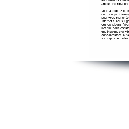
les interdit strict
amples informations
Vous acceptez de ne
autre qui peut trans
peut vous mener à 
Internet si nous ju
ces conditions. Vous
lorsque nous estimo
entré soient stocké
consentement, ni “s
à compromettre les