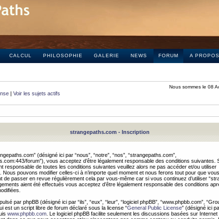
CALCUL
PHILOSOPHIE
GALERIE
NEWS
FORUM
A PROPO
Nous sommes le 08 A
onse
|
Voir les sujets actifs
strangepaths.com - Inscription
ngepaths.com” (désigné ici par “nous”, “notre”, “nos”, “strangepaths.com”,
hs.com:443/forum”), vous acceptez d’être légalement responsable des conditions suivantes. 
t responsable de toutes les conditions suivantes veuillez alors ne pas accéder et/ou utiliser
 Nous pouvons modifier celles-ci à n’importe quel moment et nous ferons tout pour que vou
dent de passer en revue régulièrement cela par vous-même car si vous continuez d’utiliser “s
ements aient été effectués vous acceptez d’être légalement responsable des conditions après
odifiées.
pulsé par phpBB (désigné ici par “ils”, “eux”, “leur”, “logiciel phpBB”, “www.phpbb.com”, “Gr
 est un script libre de forum déclaré sous la license “
General Public License
” (désigné ici p
uis
www.phpbb.com
. Le logiciel phpBB facilite seulement les discussions basées sur Internet