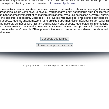
ement dans ce que nous acceptons et/ou n’acceptons pas comme contenu ou conduite permis. 
 au sujet de phpBB , merci de consulter :
http://www.phpbb.com/
.
 pas publier de contenu abusif, obscène, vulgaire, diffamatoire, choquant, menaçant, à cara
gresser les lois de votre pays, le pays où “strangepaths.com” est hébergé ou la Loi Internatio
un bannissement immédiat et de manière permanente, avec une notification de votre Fournis
geons que c’est nécessaire. L’adresse IP de tous les messages est enregistrée pour aider au
 acceptez que “strangepaths.com” ait le droit de supprimer, éditer, déplacer ou verrouiller n’
ns que cela est nécessaire. En tant qu’utilisateur vous acceptez que toutes les information
es dans notre base de données. Bien que cette information ne sera pas diffusée à une tierce 
trangepaths.com” ou ni phpBB ne pourront être tenus comme responsable en cas de tentativ
 données.
Copyright 2006-2008 Strange Paths, all rights reserved.