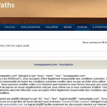
CALCUL
PHILOSOPHIE
GALERIE
NEWS
FORUM
A PROPO
Nous sommes le 08 A
onse
|
Voir les sujets actifs
strangepaths.com - Inscription
ngepaths.com” (désigné ici par “nous”, “notre”, “nos”, “strangepaths.com”,
hs.com:443/forum”), vous acceptez d’être légalement responsable des conditions suivantes. 
t responsable de toutes les conditions suivantes veuillez alors ne pas accéder et/ou utiliser
 Nous pouvons modifier celles-ci à n’importe quel moment et nous ferons tout pour que vou
dent de passer en revue régulièrement cela par vous-même car si vous continuez d’utiliser “s
ements aient été effectués vous acceptez d’être légalement responsable des conditions après
odifiées.
pulsé par phpBB (désigné ici par “ils”, “eux”, “leur”, “logiciel phpBB”, “www.phpbb.com”, “Gr
 est un script libre de forum déclaré sous la license “
General Public License
” (désigné ici p
uis
www.phpbb.com
. Le logiciel phpBB facilite seulement les discussions basées sur Internet