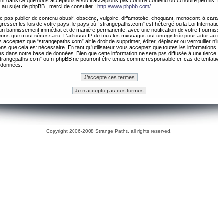
ement dans ce que nous acceptons et/ou n’acceptons pas comme contenu ou conduite permis. 
 au sujet de phpBB , merci de consulter :
http://www.phpbb.com/
.
 pas publier de contenu abusif, obscène, vulgaire, diffamatoire, choquant, menaçant, à cara
gresser les lois de votre pays, le pays où “strangepaths.com” est hébergé ou la Loi Internatio
un bannissement immédiat et de manière permanente, avec une notification de votre Fournis
geons que c’est nécessaire. L’adresse IP de tous les messages est enregistrée pour aider au
 acceptez que “strangepaths.com” ait le droit de supprimer, éditer, déplacer ou verrouiller n’
ns que cela est nécessaire. En tant qu’utilisateur vous acceptez que toutes les information
es dans notre base de données. Bien que cette information ne sera pas diffusée à une tierce 
trangepaths.com” ou ni phpBB ne pourront être tenus comme responsable en cas de tentativ
 données.
Copyright 2006-2008 Strange Paths, all rights reserved.