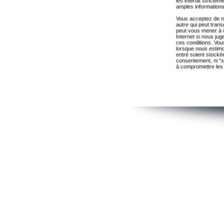
les interdit strict
amples informations
Vous acceptez de ne
autre qui peut trans
peut vous mener à 
Internet si nous ju
ces conditions. Vous
lorsque nous estimo
entré soient stocké
consentement, ni “s
à compromettre les