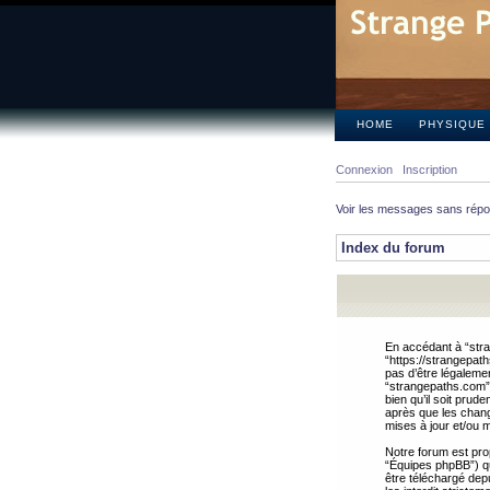
HOME
PHYSIQUE
Connexion
Inscription
Voir les messages sans rép
Index du forum
En accédant à “stra
“https://strangepat
pas d’être légalemen
“strangepaths.com”.
bien qu’il soit pru
après que les chang
mises à jour et/ou m
Notre forum est pro
“Équipes phpBB”) qui
être téléchargé dep