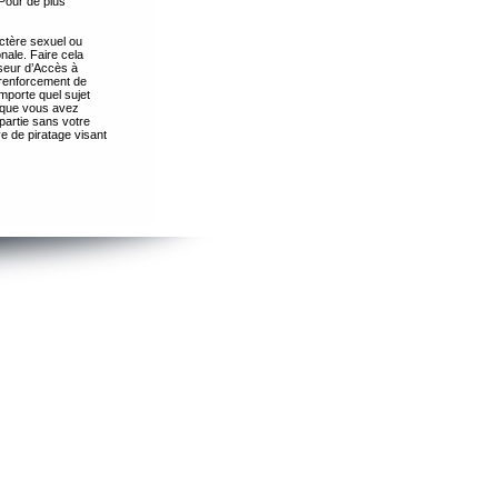
Pour de plus
ctère sexuel ou
nale. Faire cela
seur d’Accès à
 renforcement de
importe quel sujet
s que vous avez
partie sans votre
e de piratage visant