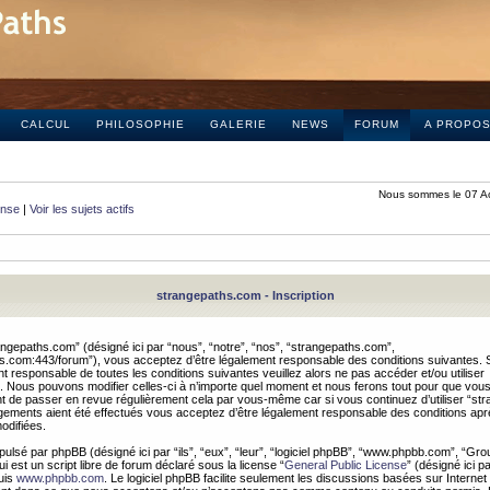
CALCUL
PHILOSOPHIE
GALERIE
NEWS
FORUM
A PROPO
Nous sommes le 07 A
onse
|
Voir les sujets actifs
strangepaths.com - Inscription
ngepaths.com” (désigné ici par “nous”, “notre”, “nos”, “strangepaths.com”,
hs.com:443/forum”), vous acceptez d’être légalement responsable des conditions suivantes. 
t responsable de toutes les conditions suivantes veuillez alors ne pas accéder et/ou utiliser
 Nous pouvons modifier celles-ci à n’importe quel moment et nous ferons tout pour que vou
dent de passer en revue régulièrement cela par vous-même car si vous continuez d’utiliser “s
ements aient été effectués vous acceptez d’être légalement responsable des conditions après
odifiées.
pulsé par phpBB (désigné ici par “ils”, “eux”, “leur”, “logiciel phpBB”, “www.phpbb.com”, “Gr
 est un script libre de forum déclaré sous la license “
General Public License
” (désigné ici p
uis
www.phpbb.com
. Le logiciel phpBB facilite seulement les discussions basées sur Internet