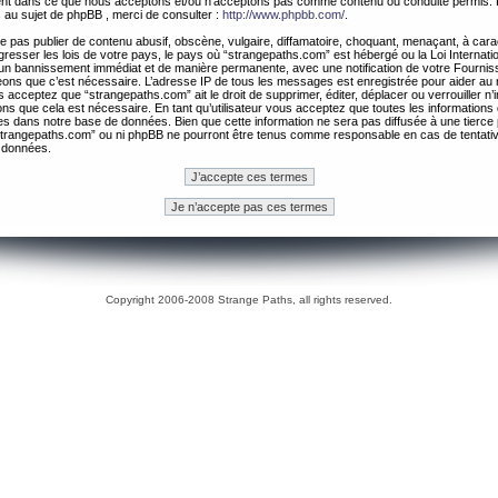
ement dans ce que nous acceptons et/ou n’acceptons pas comme contenu ou conduite permis. 
 au sujet de phpBB , merci de consulter :
http://www.phpbb.com/
.
 pas publier de contenu abusif, obscène, vulgaire, diffamatoire, choquant, menaçant, à cara
gresser les lois de votre pays, le pays où “strangepaths.com” est hébergé ou la Loi Internatio
un bannissement immédiat et de manière permanente, avec une notification de votre Fournis
geons que c’est nécessaire. L’adresse IP de tous les messages est enregistrée pour aider au
 acceptez que “strangepaths.com” ait le droit de supprimer, éditer, déplacer ou verrouiller n’
ns que cela est nécessaire. En tant qu’utilisateur vous acceptez que toutes les information
es dans notre base de données. Bien que cette information ne sera pas diffusée à une tierce 
trangepaths.com” ou ni phpBB ne pourront être tenus comme responsable en cas de tentativ
 données.
Copyright 2006-2008 Strange Paths, all rights reserved.