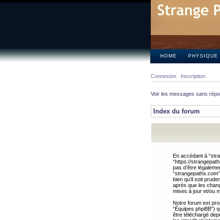
HOME
PHYSIQUE
Connexion
Inscription
Voir les messages sans rép
Index du forum
En accédant à “stra
“https://strangepat
pas d’être légalemen
“strangepaths.com”.
bien qu’il soit pru
après que les chang
mises à jour et/ou m
Notre forum est pro
“Équipes phpBB”) qui
être téléchargé dep