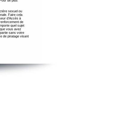
Pour de plus
ctère sexuel ou
nale. Faire cela
seur d’Accès à
 renforcement de
importe quel sujet
s que vous avez
partie sans votre
e de piratage visant