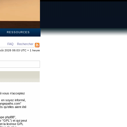
S
RESSOURCES
FAQ
Rechercher
oût 2026 06:03 UTC + 1 heure
Si vous n’acceptez
s en soyez informé,
trangepaths.com”
 qu’elles aient été
oupe phpBB”,
ar “GPL”) et qui peut
 et la license GPL