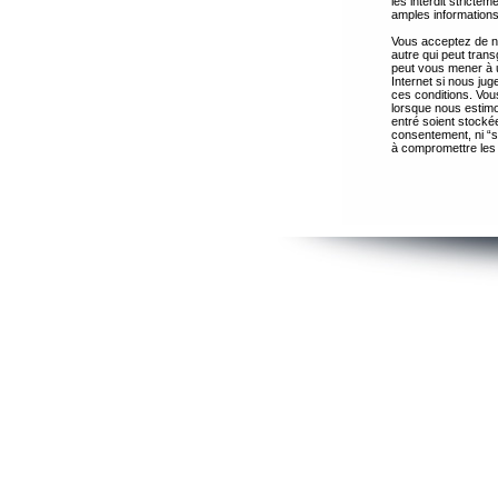
les interdit strict
amples informations
Vous acceptez de ne
autre qui peut trans
peut vous mener à 
Internet si nous ju
ces conditions. Vous
lorsque nous estimo
entré soient stocké
consentement, ni “s
à compromettre les