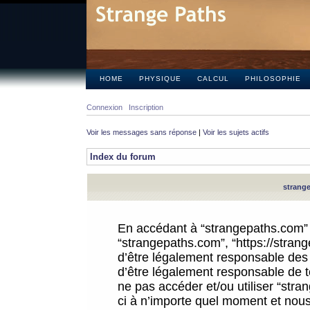
HOME
PHYSIQUE
CALCUL
PHILOSOPHIE
Connexion
Inscription
Voir les messages sans réponse
|
Voir les sujets actifs
Index du forum
strange
En accédant à “strangepaths.com” (d
“strangepaths.com”, “https://stra
d’être légalement responsable des 
d’être légalement responsable de to
ne pas accéder et/ou utiliser “str
ci à n’importe quel moment et nous