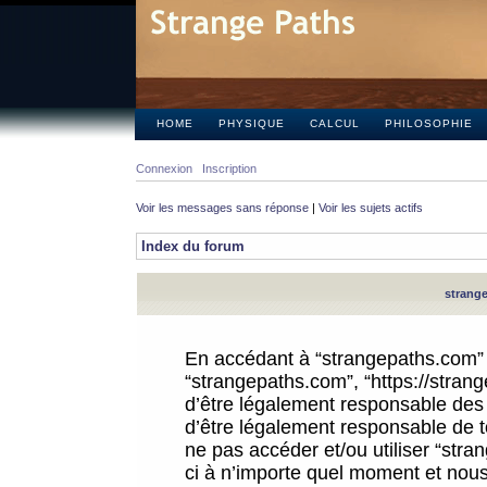
HOME
PHYSIQUE
CALCUL
PHILOSOPHIE
Connexion
Inscription
Voir les messages sans réponse
|
Voir les sujets actifs
Index du forum
strange
En accédant à “strangepaths.com” (d
“strangepaths.com”, “https://stra
d’être légalement responsable des 
d’être légalement responsable de to
ne pas accéder et/ou utiliser “str
ci à n’importe quel moment et nous