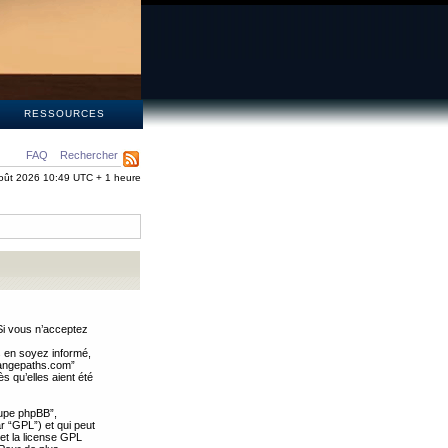
S
RESSOURCES
FAQ
Rechercher
oût 2026 10:49 UTC + 1 heure
Si vous n’acceptez
s en soyez informé,
trangepaths.com”
 qu’elles aient été
oupe phpBB”,
ar “GPL”) et qui peut
 et la license GPL