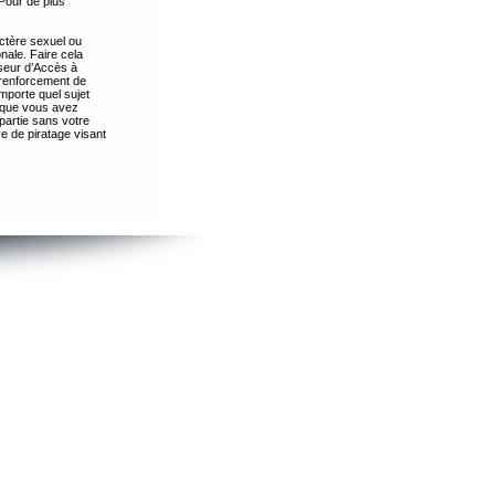
Pour de plus
ctère sexuel ou
nale. Faire cela
seur d’Accès à
 renforcement de
importe quel sujet
s que vous avez
partie sans votre
e de piratage visant