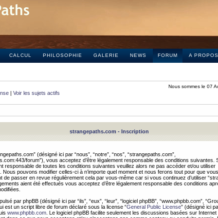
CALCUL
PHILOSOPHIE
GALERIE
NEWS
FORUM
A PROPO
Nous sommes le 07 A
onse
|
Voir les sujets actifs
strangepaths.com - Inscription
ngepaths.com” (désigné ici par “nous”, “notre”, “nos”, “strangepaths.com”,
hs.com:443/forum”), vous acceptez d’être légalement responsable des conditions suivantes. 
t responsable de toutes les conditions suivantes veuillez alors ne pas accéder et/ou utiliser
 Nous pouvons modifier celles-ci à n’importe quel moment et nous ferons tout pour que vou
dent de passer en revue régulièrement cela par vous-même car si vous continuez d’utiliser “s
ements aient été effectués vous acceptez d’être légalement responsable des conditions après
odifiées.
pulsé par phpBB (désigné ici par “ils”, “eux”, “leur”, “logiciel phpBB”, “www.phpbb.com”, “Gr
 est un script libre de forum déclaré sous la license “
General Public License
” (désigné ici p
uis
www.phpbb.com
. Le logiciel phpBB facilite seulement les discussions basées sur Internet