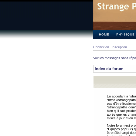
HOME
PHYSIQUE
Connexion
Inscription
Voir les messages sans rép
Index du forum
En accédant à “stra
“https://strangepat
pas d’être légalemen
“strangepaths.com”.
bien qu’il soit pru
après que les chang
mises à jour et/ou m
Notre forum est pro
“Équipes phpBB”) qui
être téléchargé dep