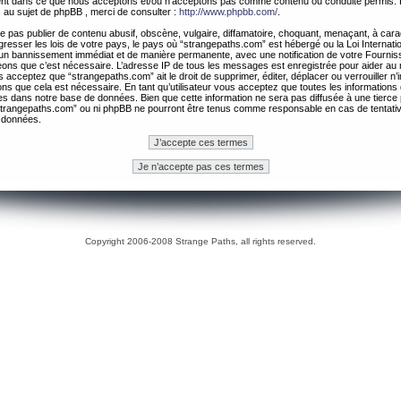
ement dans ce que nous acceptons et/ou n’acceptons pas comme contenu ou conduite permis. 
 au sujet de phpBB , merci de consulter :
http://www.phpbb.com/
.
 pas publier de contenu abusif, obscène, vulgaire, diffamatoire, choquant, menaçant, à cara
gresser les lois de votre pays, le pays où “strangepaths.com” est hébergé ou la Loi Internatio
un bannissement immédiat et de manière permanente, avec une notification de votre Fournis
geons que c’est nécessaire. L’adresse IP de tous les messages est enregistrée pour aider au
 acceptez que “strangepaths.com” ait le droit de supprimer, éditer, déplacer ou verrouiller n’
ns que cela est nécessaire. En tant qu’utilisateur vous acceptez que toutes les information
es dans notre base de données. Bien que cette information ne sera pas diffusée à une tierce 
trangepaths.com” ou ni phpBB ne pourront être tenus comme responsable en cas de tentativ
 données.
Copyright 2006-2008 Strange Paths, all rights reserved.