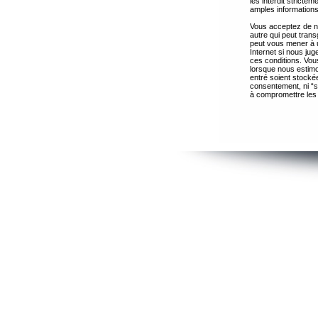
les interdit strict
amples informations
Vous acceptez de ne
autre qui peut trans
peut vous mener à 
Internet si nous ju
ces conditions. Vous
lorsque nous estimo
entré soient stocké
consentement, ni “s
à compromettre les