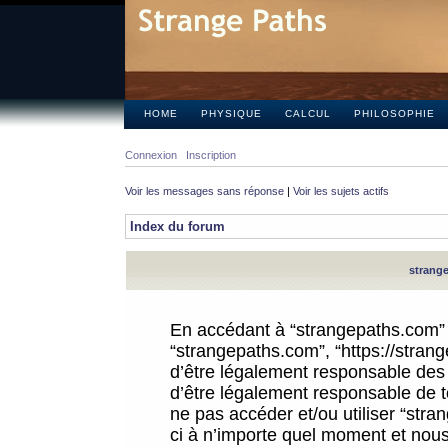
HOME
PHYSIQUE
CALCUL
PHILOSOPHIE
Connexion
Inscription
Voir les messages sans réponse
|
Voir les sujets actifs
Index du forum
strange
En accédant à “strangepaths.com” (d
“strangepaths.com”, “https://stra
d’être légalement responsable des 
d’être légalement responsable de to
ne pas accéder et/ou utiliser “str
ci à n’importe quel moment et nous