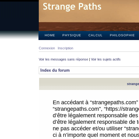
HOME
PHYSIQUE
CALCUL
PHILOSOPHIE
Connexion
Inscription
Voir les messages sans réponse
|
Voir les sujets actifs
Index du forum
strange
En accédant à “strangepaths.com” (d
“strangepaths.com”, “https://stra
d’être légalement responsable des 
d’être légalement responsable de to
ne pas accéder et/ou utiliser “str
ci à n’importe quel moment et nous