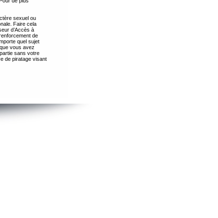
Pour de plus
ctère sexuel ou
nale. Faire cela
seur d’Accès à
 renforcement de
importe quel sujet
s que vous avez
partie sans votre
e de piratage visant