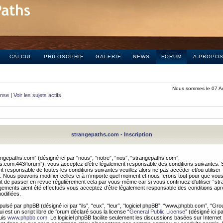
CALCUL
PHILOSOPHIE
GALERIE
NEWS
FORUM
A PROPO
Nous sommes le 07 A
onse
|
Voir les sujets actifs
strangepaths.com - Inscription
ngepaths.com” (désigné ici par “nous”, “notre”, “nos”, “strangepaths.com”,
hs.com:443/forum”), vous acceptez d’être légalement responsable des conditions suivantes. 
t responsable de toutes les conditions suivantes veuillez alors ne pas accéder et/ou utiliser
 Nous pouvons modifier celles-ci à n’importe quel moment et nous ferons tout pour que vou
dent de passer en revue régulièrement cela par vous-même car si vous continuez d’utiliser “s
ements aient été effectués vous acceptez d’être légalement responsable des conditions après
odifiées.
pulsé par phpBB (désigné ici par “ils”, “eux”, “leur”, “logiciel phpBB”, “www.phpbb.com”, “Gr
 est un script libre de forum déclaré sous la license “
General Public License
” (désigné ici p
uis
www.phpbb.com
. Le logiciel phpBB facilite seulement les discussions basées sur Internet