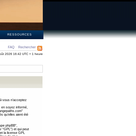
S
RESSOURCES
FAQ
Rechercher
oût 2026 16:42 UTC + 1 heure
Si vous n’acceptez
s en soyez informé,
trangepaths.com”
 qu’elles aient été
oupe phpBB”,
ar “GPL”) et qui peut
 et la license GPL