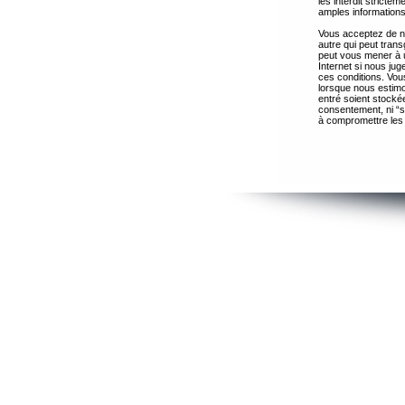
les interdit strict
amples informations
Vous acceptez de ne
autre qui peut trans
peut vous mener à 
Internet si nous ju
ces conditions. Vous
lorsque nous estimo
entré soient stocké
consentement, ni “s
à compromettre les