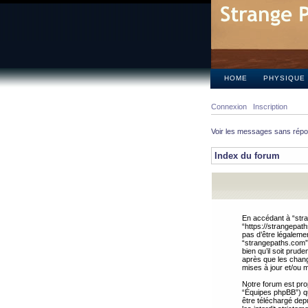
HOME
PHYSIQUE
Connexion
Inscription
Voir les messages sans rép
Index du forum
En accédant à “stra
“https://strangepat
pas d’être légalemen
“strangepaths.com”.
bien qu’il soit pru
après que les chang
mises à jour et/ou m
Notre forum est pro
“Équipes phpBB”) qui
être téléchargé dep