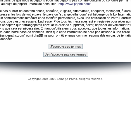
ement dans ce que nous acceptons et/ou n’acceptons pas comme contenu ou conduite permis. 
 au sujet de phpBB , merci de consulter :
http://www.phpbb.com/
.
 pas publier de contenu abusif, obscène, vulgaire, diffamatoire, choquant, menaçant, à cara
gresser les lois de votre pays, le pays où “strangepaths.com” est hébergé ou la Loi Internatio
un bannissement immédiat et de manière permanente, avec une notification de votre Fournis
geons que c’est nécessaire. L’adresse IP de tous les messages est enregistrée pour aider au
 acceptez que “strangepaths.com” ait le droit de supprimer, éditer, déplacer ou verrouiller n’
ns que cela est nécessaire. En tant qu’utilisateur vous acceptez que toutes les information
es dans notre base de données. Bien que cette information ne sera pas diffusée à une tierce 
trangepaths.com” ou ni phpBB ne pourront être tenus comme responsable en cas de tentativ
 données.
Copyright 2006-2008 Strange Paths, all rights reserved.