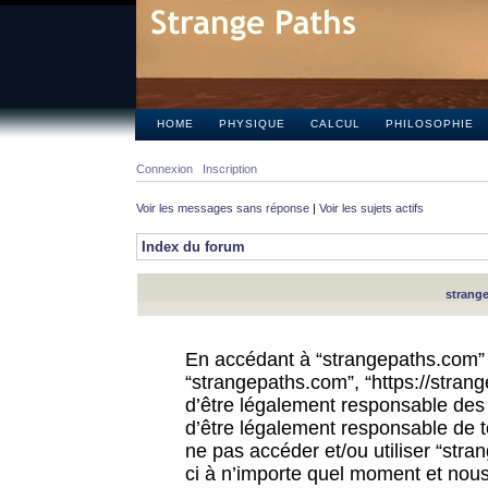
HOME
PHYSIQUE
CALCUL
PHILOSOPHIE
Connexion
Inscription
Voir les messages sans réponse
|
Voir les sujets actifs
Index du forum
strange
En accédant à “strangepaths.com” (d
“strangepaths.com”, “https://stra
d’être légalement responsable des 
d’être légalement responsable de to
ne pas accéder et/ou utiliser “str
ci à n’importe quel moment et nous