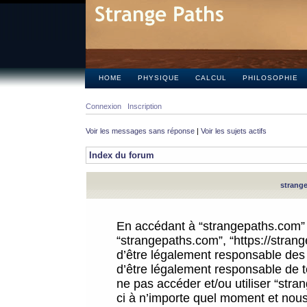
HOME
PHYSIQUE
CALCUL
PHILOSOPHIE
Connexion
Inscription
Voir les messages sans réponse
|
Voir les sujets actifs
Index du forum
strange
En accédant à “strangepaths.com” (d
“strangepaths.com”, “https://stra
d’être légalement responsable des 
d’être légalement responsable de to
ne pas accéder et/ou utiliser “str
ci à n’importe quel moment et nous