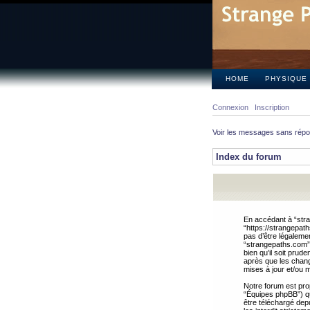
HOME
PHYSIQUE
Connexion
Inscription
Voir les messages sans rép
Index du forum
En accédant à “stra
“https://strangepat
pas d’être légalemen
“strangepaths.com”.
bien qu’il soit pru
après que les chang
mises à jour et/ou m
Notre forum est pro
“Équipes phpBB”) qui
être téléchargé dep