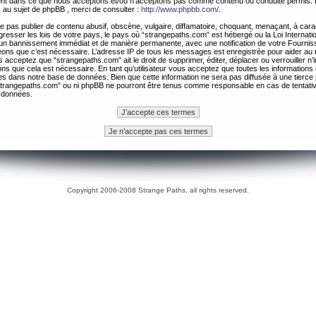
ement dans ce que nous acceptons et/ou n’acceptons pas comme contenu ou conduite permis. 
 au sujet de phpBB , merci de consulter :
http://www.phpbb.com/
.
 pas publier de contenu abusif, obscène, vulgaire, diffamatoire, choquant, menaçant, à cara
gresser les lois de votre pays, le pays où “strangepaths.com” est hébergé ou la Loi Internatio
un bannissement immédiat et de manière permanente, avec une notification de votre Fournis
geons que c’est nécessaire. L’adresse IP de tous les messages est enregistrée pour aider au
 acceptez que “strangepaths.com” ait le droit de supprimer, éditer, déplacer ou verrouiller n’
ns que cela est nécessaire. En tant qu’utilisateur vous acceptez que toutes les information
es dans notre base de données. Bien que cette information ne sera pas diffusée à une tierce 
trangepaths.com” ou ni phpBB ne pourront être tenus comme responsable en cas de tentativ
 données.
Copyright 2006-2008 Strange Paths, all rights reserved.