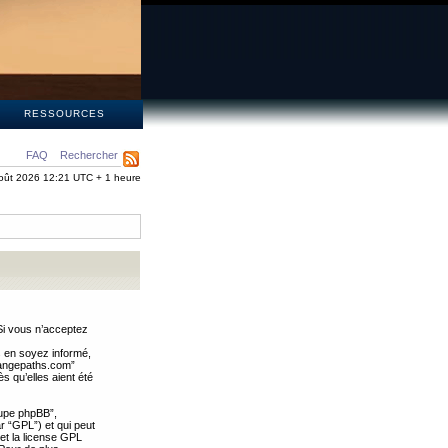
S
RESSOURCES
FAQ
Rechercher
oût 2026 12:21 UTC + 1 heure
Si vous n’acceptez
s en soyez informé,
trangepaths.com”
 qu’elles aient été
oupe phpBB”,
ar “GPL”) et qui peut
 et la license GPL