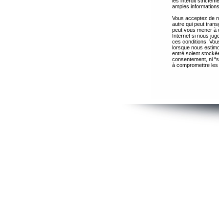
les interdit strict
amples informations
Vous acceptez de ne
autre qui peut trans
peut vous mener à 
Internet si nous ju
ces conditions. Vous
lorsque nous estimo
entré soient stocké
consentement, ni “s
à compromettre les