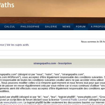
CALCUL
PHILOSOPHIE
GALERIE
NEWS
FORUM
A PROPO
Nous sommes le 06 A
onse
|
Voir les sujets actifs
strangepaths.com - Inscription
ngepaths.com” (désigné ici par “nous”, “notre”, “nos”, “strangepaths.com”,
hs.com:443/forum”), vous acceptez d’être légalement responsable des conditions suivantes. 
t responsable de toutes les conditions suivantes veuillez alors ne pas accéder et/ou utiliser
 Nous pouvons modifier celles-ci à n’importe quel moment et nous ferons tout pour que vou
dent de passer en revue régulièrement cela par vous-même car si vous continuez d’utiliser “s
ements aient été effectués vous acceptez d’être légalement responsable des conditions après
odifiées.
pulsé par phpBB (désigné ici par “ils”, “eux”, “leur”, “logiciel phpBB”, “www.phpbb.com”, “Gr
 est un script libre de forum déclaré sous la license “
General Public License
” (désigné ici p
uis
www.phpbb.com
. Le logiciel phpBB facilite seulement les discussions basées sur Internet