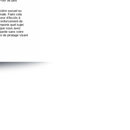
Pour de plus
ctère sexuel ou
nale. Faire cela
seur d’Accès à
 renforcement de
importe quel sujet
s que vous avez
partie sans votre
e de piratage visant