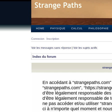
HOME
PHYSIQUE
CALCUL
PHILOSOPHIE
Connexion
Inscription
Voir les messages sans réponse
|
Voir les sujets actifs
Index du forum
strange
En accédant à “strangepaths.com” (d
“strangepaths.com”, “https://stra
d’être légalement responsable des 
d’être légalement responsable de to
ne pas accéder et/ou utiliser “str
ci à n’importe quel moment et nous