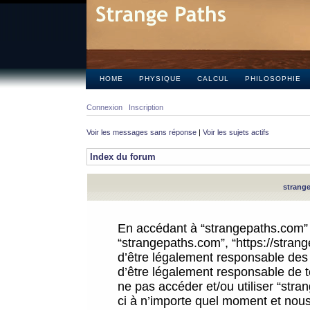
HOME
PHYSIQUE
CALCUL
PHILOSOPHIE
Connexion
Inscription
Voir les messages sans réponse
|
Voir les sujets actifs
Index du forum
strange
En accédant à “strangepaths.com” (d
“strangepaths.com”, “https://stra
d’être légalement responsable des 
d’être légalement responsable de to
ne pas accéder et/ou utiliser “str
ci à n’importe quel moment et nous