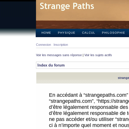
HOME
PHYSIQUE
CALCUL
PHILOSOPHIE
Connexion
Inscription
Voir les messages sans réponse
|
Voir les sujets actifs
Index du forum
strange
En accédant à “strangepaths.com” (d
“strangepaths.com”, “https://stra
d’être légalement responsable des 
d’être légalement responsable de to
ne pas accéder et/ou utiliser “str
ci à n’importe quel moment et nous