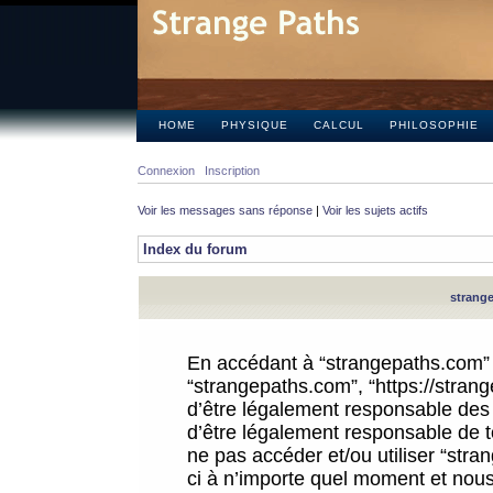
HOME
PHYSIQUE
CALCUL
PHILOSOPHIE
Connexion
Inscription
Voir les messages sans réponse
|
Voir les sujets actifs
Index du forum
strange
En accédant à “strangepaths.com” (d
“strangepaths.com”, “https://stra
d’être légalement responsable des 
d’être légalement responsable de to
ne pas accéder et/ou utiliser “str
ci à n’importe quel moment et nous