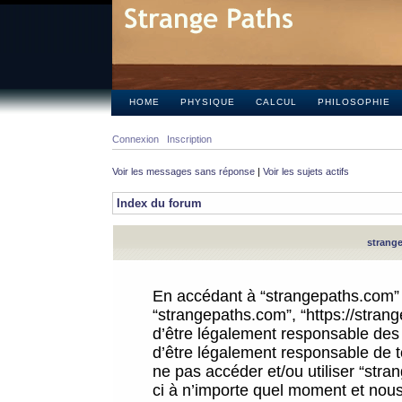
HOME
PHYSIQUE
CALCUL
PHILOSOPHIE
Connexion
Inscription
Voir les messages sans réponse
|
Voir les sujets actifs
Index du forum
strange
En accédant à “strangepaths.com” (d
“strangepaths.com”, “https://stra
d’être légalement responsable des 
d’être légalement responsable de to
ne pas accéder et/ou utiliser “str
ci à n’importe quel moment et nous