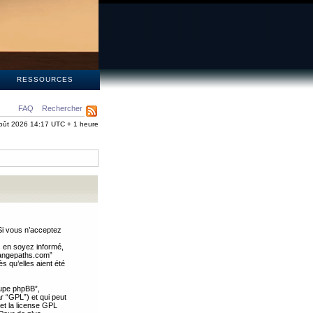
S
RESSOURCES
FAQ
Rechercher
oût 2026 14:17 UTC + 1 heure
Si vous n’acceptez
s en soyez informé,
trangepaths.com”
 qu’elles aient été
oupe phpBB”,
ar “GPL”) et qui peut
 et la license GPL