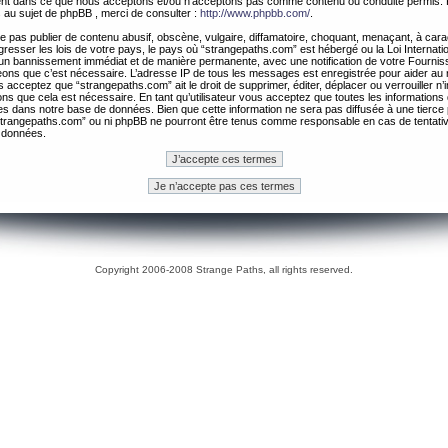
ement dans ce que nous acceptons et/ou n’acceptons pas comme contenu ou conduite permis. 
 au sujet de phpBB , merci de consulter :
http://www.phpbb.com/
.
 pas publier de contenu abusif, obscène, vulgaire, diffamatoire, choquant, menaçant, à cara
gresser les lois de votre pays, le pays où “strangepaths.com” est hébergé ou la Loi Internatio
un bannissement immédiat et de manière permanente, avec une notification de votre Fournis
geons que c’est nécessaire. L’adresse IP de tous les messages est enregistrée pour aider au
 acceptez que “strangepaths.com” ait le droit de supprimer, éditer, déplacer ou verrouiller n’
ns que cela est nécessaire. En tant qu’utilisateur vous acceptez que toutes les information
es dans notre base de données. Bien que cette information ne sera pas diffusée à une tierce 
trangepaths.com” ou ni phpBB ne pourront être tenus comme responsable en cas de tentativ
 données.
Copyright 2006-2008 Strange Paths, all rights reserved.