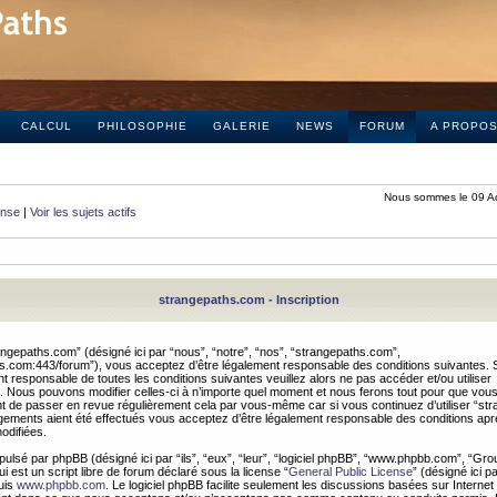
CALCUL
PHILOSOPHIE
GALERIE
NEWS
FORUM
A PROPO
Nous sommes le 09 A
onse
|
Voir les sujets actifs
strangepaths.com - Inscription
ngepaths.com” (désigné ici par “nous”, “notre”, “nos”, “strangepaths.com”,
hs.com:443/forum”), vous acceptez d’être légalement responsable des conditions suivantes. 
t responsable de toutes les conditions suivantes veuillez alors ne pas accéder et/ou utiliser
 Nous pouvons modifier celles-ci à n’importe quel moment et nous ferons tout pour que vou
dent de passer en revue régulièrement cela par vous-même car si vous continuez d’utiliser “s
ements aient été effectués vous acceptez d’être légalement responsable des conditions après
odifiées.
pulsé par phpBB (désigné ici par “ils”, “eux”, “leur”, “logiciel phpBB”, “www.phpbb.com”, “Gr
 est un script libre de forum déclaré sous la license “
General Public License
” (désigné ici p
uis
www.phpbb.com
. Le logiciel phpBB facilite seulement les discussions basées sur Internet