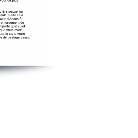
Pour de plus
ctère sexuel ou
nale. Faire cela
seur d’Accès à
 renforcement de
importe quel sujet
s que vous avez
partie sans votre
e de piratage visant