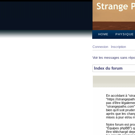
HOME
PHYSIQUE
Connexion
Inscription
Voir les messages sans rép
Index du forum
En accédant à “stra
“https://strangepat
pas d’être légalemen
“strangepaths.com”.
bien qu’il soit pru
après que les chang
mises à jour et/ou m
Notre forum est pro
“Équipes phpBB”) qui
être téléchargé dep