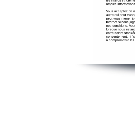
les interdit strict
amples informations
Vous acceptez de ne
autre qui peut trans
peut vous mener à 
Internet si nous ju
ces conditions. Vous
lorsque nous estimo
entré soient stocké
consentement, ni “s
à compromettre les