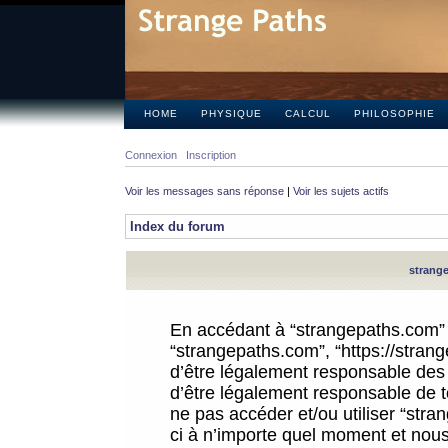
HOME
PHYSIQUE
CALCUL
PHILOSOPHIE
Connexion
Inscription
Voir les messages sans réponse
|
Voir les sujets actifs
Index du forum
strange
En accédant à “strangepaths.com” (d
“strangepaths.com”, “https://stra
d’être légalement responsable des 
d’être légalement responsable de to
ne pas accéder et/ou utiliser “str
ci à n’importe quel moment et nous