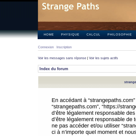
HOME
PHYSIQUE
CALCUL
PHILOSOPHIE
Connexion
Inscription
Voir les messages sans réponse
|
Voir les sujets actifs
Index du forum
strange
En accédant à “strangepaths.com” (d
“strangepaths.com”, “https://stra
d’être légalement responsable des 
d’être légalement responsable de to
ne pas accéder et/ou utiliser “str
ci à n’importe quel moment et nous