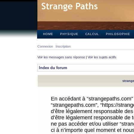
HOME
PHYSIQUE
CALCUL
PHILOSOPHIE
Connexion
Inscription
Voir les messages sans réponse
|
Voir les sujets actifs
Index du forum
strange
En accédant à “strangepaths.com” (d
“strangepaths.com”, “https://stra
d’être légalement responsable des 
d’être légalement responsable de to
ne pas accéder et/ou utiliser “str
ci à n’importe quel moment et nous