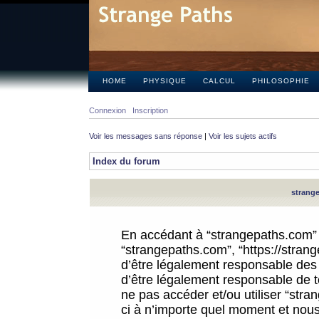
HOME
PHYSIQUE
CALCUL
PHILOSOPHIE
Connexion
Inscription
Voir les messages sans réponse
|
Voir les sujets actifs
Index du forum
strange
En accédant à “strangepaths.com” (d
“strangepaths.com”, “https://stra
d’être légalement responsable des 
d’être légalement responsable de to
ne pas accéder et/ou utiliser “str
ci à n’importe quel moment et nous