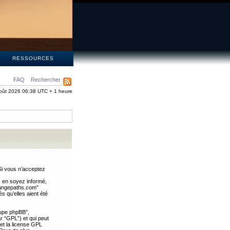
S
RESSOURCES
FAQ
Rechercher
oût 2026 06:38 UTC + 1 heure
Si vous n’acceptez
s en soyez informé,
trangepaths.com”
 qu’elles aient été
oupe phpBB”,
ar “GPL”) et qui peut
 et la license GPL