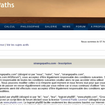
CALCUL
PHILOSOPHIE
GALERIE
NEWS
FORUM
A PROPO
Nous sommes le 07 A
onse
|
Voir les sujets actifs
strangepaths.com - Inscription
ngepaths.com” (désigné ici par “nous”, “notre”, “nos”, “strangepaths.com”,
hs.com:443/forum”), vous acceptez d’être légalement responsable des conditions suivantes. 
t responsable de toutes les conditions suivantes veuillez alors ne pas accéder et/ou utiliser
 Nous pouvons modifier celles-ci à n’importe quel moment et nous ferons tout pour que vou
dent de passer en revue régulièrement cela par vous-même car si vous continuez d’utiliser “s
ements aient été effectués vous acceptez d’être légalement responsable des conditions après
odifiées.
pulsé par phpBB (désigné ici par “ils”, “eux”, “leur”, “logiciel phpBB”, “www.phpbb.com”, “Gr
 est un script libre de forum déclaré sous la license “
General Public License
” (désigné ici p
uis
www.phpbb.com
. Le logiciel phpBB facilite seulement les discussions basées sur Internet