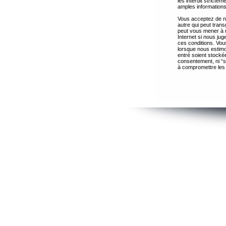
les interdit strict
amples informations
Vous acceptez de ne
autre qui peut trans
peut vous mener à 
Internet si nous ju
ces conditions. Vous
lorsque nous estimo
entré soient stocké
consentement, ni “s
à compromettre les