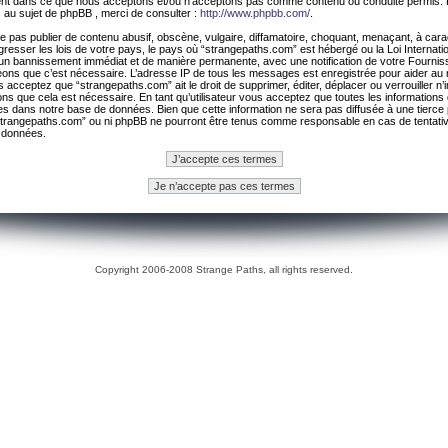
ement dans ce que nous acceptons et/ou n’acceptons pas comme contenu ou conduite permis. 
 au sujet de phpBB , merci de consulter :
http://www.phpbb.com/
.
 pas publier de contenu abusif, obscène, vulgaire, diffamatoire, choquant, menaçant, à cara
gresser les lois de votre pays, le pays où “strangepaths.com” est hébergé ou la Loi Internatio
un bannissement immédiat et de manière permanente, avec une notification de votre Fournis
geons que c’est nécessaire. L’adresse IP de tous les messages est enregistrée pour aider au
 acceptez que “strangepaths.com” ait le droit de supprimer, éditer, déplacer ou verrouiller n’
ns que cela est nécessaire. En tant qu’utilisateur vous acceptez que toutes les information
es dans notre base de données. Bien que cette information ne sera pas diffusée à une tierce 
trangepaths.com” ou ni phpBB ne pourront être tenus comme responsable en cas de tentativ
 données.
Copyright 2006-2008 Strange Paths, all rights reserved.