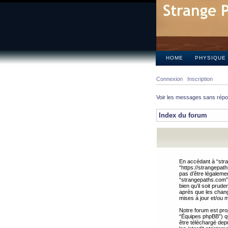
HOME
PHYSIQUE
Connexion
Inscription
Voir les messages sans rép
Index du forum
En accédant à “stra
“https://strangepat
pas d’être légalemen
“strangepaths.com”.
bien qu’il soit pru
après que les chang
mises à jour et/ou m
Notre forum est pro
“Équipes phpBB”) qui
être téléchargé dep