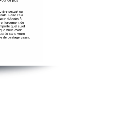
Pour de plus
ctère sexuel ou
nale. Faire cela
seur d’Accès à
 renforcement de
importe quel sujet
s que vous avez
partie sans votre
e de piratage visant