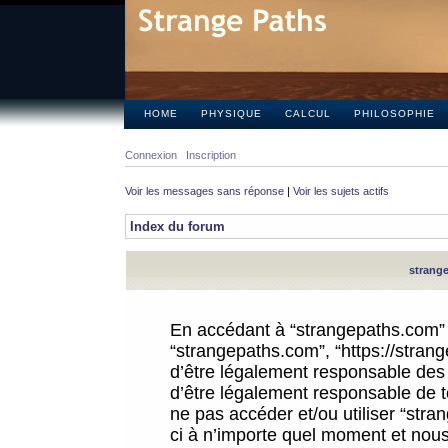
HOME
PHYSIQUE
CALCUL
PHILOSOPHIE
Connexion
Inscription
Voir les messages sans réponse
|
Voir les sujets actifs
Index du forum
strange
En accédant à “strangepaths.com” (d
“strangepaths.com”, “https://stra
d’être légalement responsable des 
d’être légalement responsable de to
ne pas accéder et/ou utiliser “str
ci à n’importe quel moment et nous