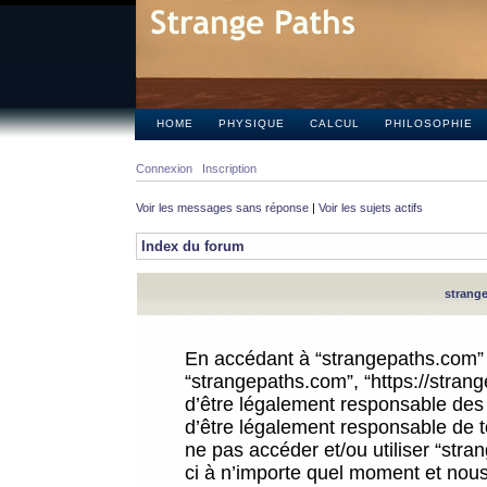
HOME
PHYSIQUE
CALCUL
PHILOSOPHIE
Connexion
Inscription
Voir les messages sans réponse
|
Voir les sujets actifs
Index du forum
strange
En accédant à “strangepaths.com” (d
“strangepaths.com”, “https://stra
d’être légalement responsable des 
d’être légalement responsable de to
ne pas accéder et/ou utiliser “str
ci à n’importe quel moment et nous