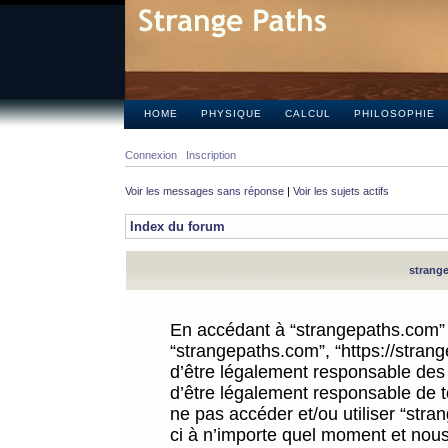
HOME
PHYSIQUE
CALCUL
PHILOSOPHIE
Connexion
Inscription
Voir les messages sans réponse
|
Voir les sujets actifs
Index du forum
strange
En accédant à “strangepaths.com” (d
“strangepaths.com”, “https://stra
d’être légalement responsable des 
d’être légalement responsable de to
ne pas accéder et/ou utiliser “str
ci à n’importe quel moment et nous