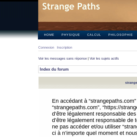
HOME
PHYSIQUE
CALCUL
PHILOSOPHIE
Connexion
Inscription
Voir les messages sans réponse
|
Voir les sujets actifs
Index du forum
strange
En accédant à “strangepaths.com” (d
“strangepaths.com”, “https://stra
d’être légalement responsable des 
d’être légalement responsable de to
ne pas accéder et/ou utiliser “str
ci à n’importe quel moment et nous