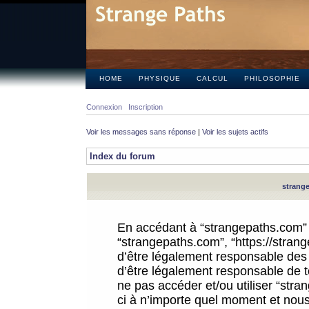
HOME
PHYSIQUE
CALCUL
PHILOSOPHIE
Connexion
Inscription
Voir les messages sans réponse
|
Voir les sujets actifs
Index du forum
strange
En accédant à “strangepaths.com” (d
“strangepaths.com”, “https://stra
d’être légalement responsable des 
d’être légalement responsable de to
ne pas accéder et/ou utiliser “str
ci à n’importe quel moment et nous