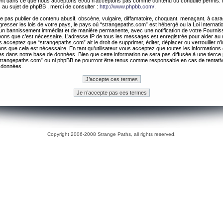
ement dans ce que nous acceptons et/ou n’acceptons pas comme contenu ou conduite permis. 
 au sujet de phpBB , merci de consulter :
http://www.phpbb.com/
.
 pas publier de contenu abusif, obscène, vulgaire, diffamatoire, choquant, menaçant, à cara
gresser les lois de votre pays, le pays où “strangepaths.com” est hébergé ou la Loi Internatio
un bannissement immédiat et de manière permanente, avec une notification de votre Fournis
geons que c’est nécessaire. L’adresse IP de tous les messages est enregistrée pour aider au
 acceptez que “strangepaths.com” ait le droit de supprimer, éditer, déplacer ou verrouiller n’
ns que cela est nécessaire. En tant qu’utilisateur vous acceptez que toutes les information
es dans notre base de données. Bien que cette information ne sera pas diffusée à une tierce 
trangepaths.com” ou ni phpBB ne pourront être tenus comme responsable en cas de tentativ
 données.
Copyright 2006-2008 Strange Paths, all rights reserved.