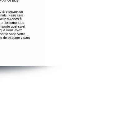
Pour de plus
ctère sexuel ou
nale. Faire cela
seur d’Accès à
 renforcement de
importe quel sujet
s que vous avez
partie sans votre
e de piratage visant