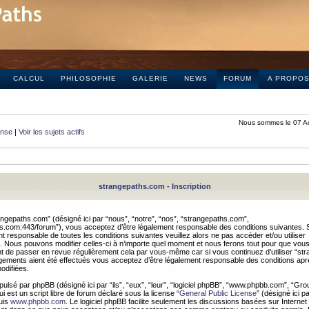
CALCUL
PHILOSOPHIE
GALERIE
NEWS
FORUM
A PROPO
Nous sommes le 07 A
onse
|
Voir les sujets actifs
strangepaths.com - Inscription
ngepaths.com” (désigné ici par “nous”, “notre”, “nos”, “strangepaths.com”,
hs.com:443/forum”), vous acceptez d’être légalement responsable des conditions suivantes. 
t responsable de toutes les conditions suivantes veuillez alors ne pas accéder et/ou utiliser
 Nous pouvons modifier celles-ci à n’importe quel moment et nous ferons tout pour que vou
dent de passer en revue régulièrement cela par vous-même car si vous continuez d’utiliser “s
ements aient été effectués vous acceptez d’être légalement responsable des conditions après
odifiées.
pulsé par phpBB (désigné ici par “ils”, “eux”, “leur”, “logiciel phpBB”, “www.phpbb.com”, “Gr
 est un script libre de forum déclaré sous la license “
General Public License
” (désigné ici p
uis
www.phpbb.com
. Le logiciel phpBB facilite seulement les discussions basées sur Internet