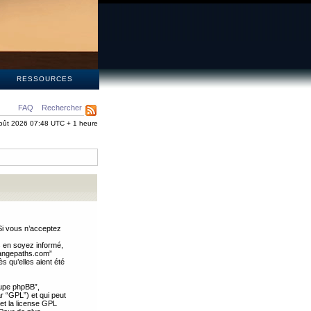
S
RESSOURCES
FAQ
Rechercher
oût 2026 07:48 UTC + 1 heure
Si vous n’acceptez
s en soyez informé,
trangepaths.com”
 qu’elles aient été
oupe phpBB”,
ar “GPL”) et qui peut
 et la license GPL