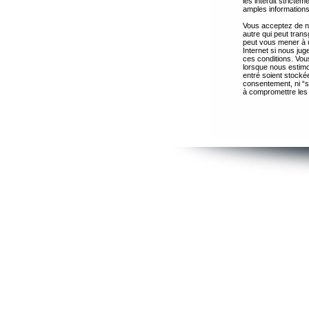
les interdit strict
amples informations
Vous acceptez de ne
autre qui peut trans
peut vous mener à 
Internet si nous ju
ces conditions. Vous
lorsque nous estimo
entré soient stocké
consentement, ni “s
à compromettre les