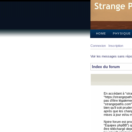
HOME
PHYSIQUE
Connexion
Inscription
Voir les messages sans rép
Index du forum
En accédant à “stra
“https://strangepat
pas d’être légalemen
“strangepaths.com”.
bien qu’il soit pru
après que les chang
mises à jour et/ou m
Notre forum est pro
“Équipes phpBB”) qui
être téléchargé dep